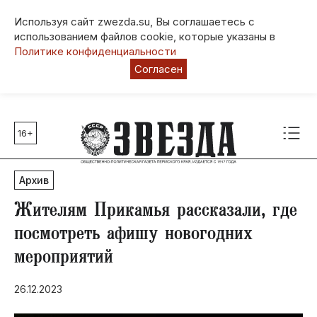
Используя сайт zwezda.su, Вы соглашаетесь с
использованием файлов cookie, которые указаны в
Политике конфиденциальности
Согласен
16+
Главные темы
80 лет Победы
Архив
Молодежная столица РФ
СВО
Жителям Прикамья рассказали, где
Выборы в Пермском крае
посмотреть афишу новогодних
Социальная поддержка
мероприятий
Инфраструктура
Благоустройство
26.12.2023