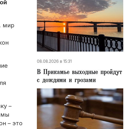
кой
, мир
кон
08.08.2026 в 15:31
ние
В Прикамье выходные пройдут
с дождями и грозами
ля
ку –
 мы
он – это