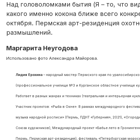
Над головоломками бытия (Я – то, что вид
какого именно кокона ближе всего конкр
октября. Пермская арт-резиденция охотн
размышлений.
Маргарита Неугодова
Использовано фото Александра Майорова.
Лидия Ерохина
– народный мастер Пермского края по уралосибирско
(профессиональное училище №3 и Курганское областное училище кул
Работает в разных жанрах и техниках (театральная и интерьерная кукла
Участник проектов: «Рыба в Окне». В рамках международного фестив
музыка народной росписи» (Пермь, ПДНТ «Губерния», 2021), «Огороди
Союза художников), Международный проект «Бабье лето в Гронингене
Пермь, Пермская арт-резиденция), фестиваль «Петербургская морось»