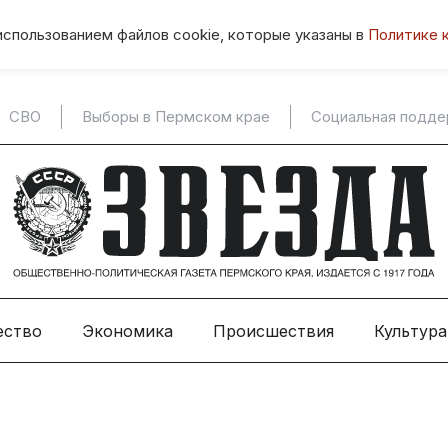
использованием файлов cookie, которые указаны в
Политике 
СВО
Выборы в Пермском крае
Социальная подд
ество
Экономика
Происшествия
Культура