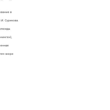
ование в
И. Сурикова.
нфлюиды.
онинген),
венная
член жюри