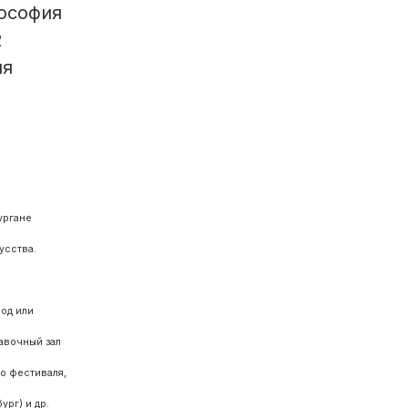
лософия
2
ля
ургане
усства.
од или
тавочный зал
о фестиваля,
рг) и др.