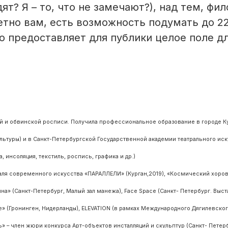
ят? Я – то, что не замечают?), над тем, фи
етно вам, есть возможность подумать до 2
о предоставляет для публики целое поле д
й и обвинской росписи. Получила профессиональное образование в городе К
ьтуры) и в Санкт-Петербургской Государственной академии театрального иск
, инсоляция, текстиль, роспись, графика и др.)
аля современного искусства «ПАРАЛЛЕЛИ» (Курган,2019), «Космический хоров
на» (Санкт-Петербург, Малый зал манежа), Face Space (Санкт- Петербург. Выс
» (Гронинген, Нидерланды), ELEVATION (в рамках Международного Дягилевског
 – член жюри конкурса Арт-объектов инсталляций и скульптур (Санкт- Петербу