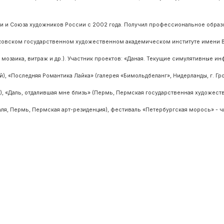
и и Союза художников России с 2002 года. Получил профессиональное образ
ковском государственном художественном академическом институте имени В.
, мозаика, витраж и др.). Участник проектов: «Даная. Текущие симулятивные и
, «Последняя Романтика Лайка» (галерея «Бимольдбеланг», Нидерланды, г. Гр
, «Даль, отдалившая мне близь» (Пермь, Пермская государственная художест
аля, Пермь, Пермская арт-резиденция), фестиваль «Петербургская морось» - 