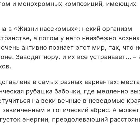
том и монохромных композиций, имеющих
ина в «Жизни насекомых»: некий организм
транстве, а потом у него неизбежно возни
очень активно познает этот мир, так, что н
коне. Заводят нору, и их все устраивает… –
ков.
дставлена в самых разных вариантах: мест
енческая рубашка бабочки, где медленно вы
етучиться на веки вечные в неведомые края
 завинченным в готический абрис. А может
сгусток энергии, преодолевающий расстоян