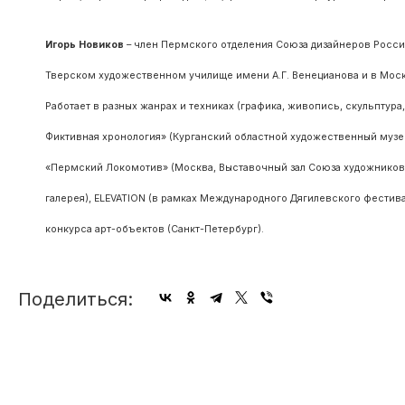
Игорь Новиков
– член Пермского отделения Союза дизайнеров Росси
Тверском художественном училище имени А.Г. Венецианова и в Мос
Работает в разных жанрах и техниках (графика, живопись, скульптура
Фиктивная хронология» (Курганский областной художественный музей)
«Пермский Локомотив» (Москва, Выставочный зал Союза художников)
галерея), ELEVATION (в рамках Международного Дягилевского фестив
конкурса арт-объектов (Санкт-Петербург).
Поделиться: