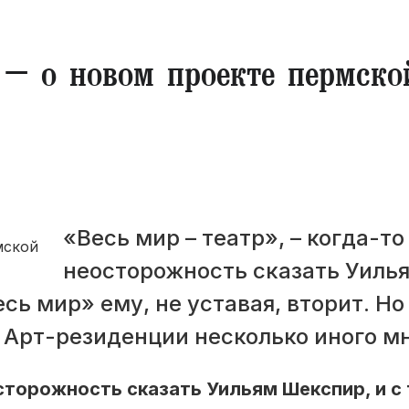
 – о новом проекте пермско
«Весь мир – театр», – когда-то
неосторожность сказать Уиль
есь мир» ему, не уставая, вторит. Но
 Арт-резиденции несколько иного м
осторожность сказать Уильям Шекспир, и с 