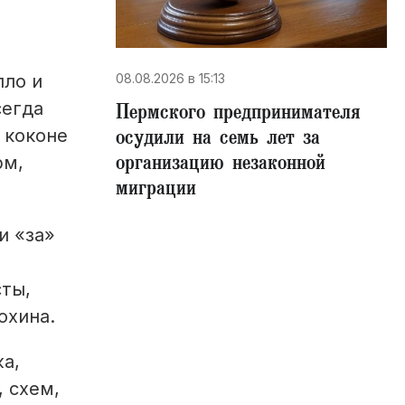
08.08.2026 в 15:13
пло и
сегда
Пермского предпринимателя
осудили на семь лет за
в коконе
организацию незаконной
рм,
миграции
и «за»
сты,
охина.
а,
 схем,