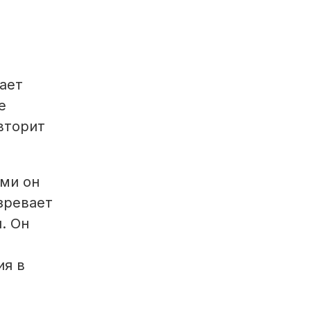
кает
е
 вторит
ами он
зревает
. Он
ия в