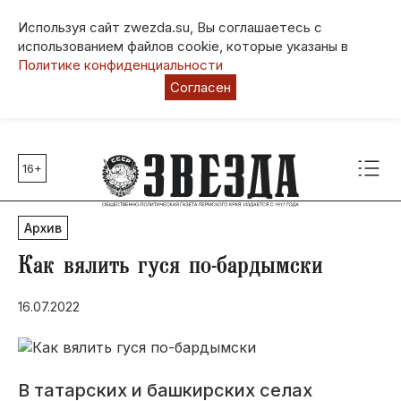
Используя сайт zwezda.su, Вы соглашаетесь с
использованием файлов cookie, которые указаны в
Политике конфиденциальности
Согласен
16+
Главные темы
80 лет Победы
Архив
Молодежная столица РФ
СВО
Как вялить гуся по-бардымски
Выборы в Пермском крае
16.07.2022
Социальная поддержка
Инфраструктура
Благоустройство
В татарских и башкирских селах