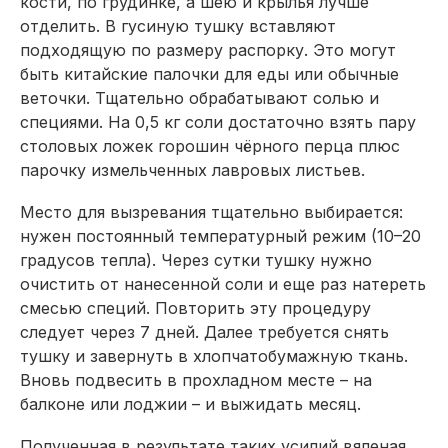
кости, по грудинке, а шею и крылья лучше
отделить. В гусиную тушку вставляют
подходящую по размеру распорку. Это могут
быть китайские палочки для еды или обычные
веточки. Тщательно обрабатывают солью и
специями. На 0,5 кг соли достаточно взять пару
столовых ложек горошин чёрного перца плюс
парочку измельченных лавровых листьев.
Место для вызревания тщательно выбирается:
нужен постоянный температурный режим (10–20
градусов тепла). Через сутки тушку нужно
очистить от нанесенной соли и еще раз натереть
смесью специй. Повторить эту процедуру
следует через 7 дней. Далее требуется снять
тушку и завернуть в хлопчатобумажную ткань.
Вновь подвесить в прохладном месте – на
балконе или лоджии – и выжидать месяц.
Полученная в результате таких усилий вяленая