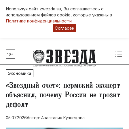
Используя сайт zwezda.su, Вы соглашаетесь с
использованием файлов cookie, которые указаны в
Политике конфиденциальности
Согласен
16+
Главные темы
80 лет Победы
Экономика
Молодежная столица РФ
СВО
«Звездный счет»: пермский эксперт
Выборы в Пермском крае
объяснил, почему России не грозит
Социальная поддержка
дефолт
Инфраструктура
Благоустройство
05.07.2026
Автор: Анастасия Кузнецова