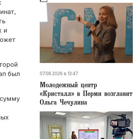
х
инат,
ть
х и
может
торой
ап был
07.08.2026 в 13:47
Молодежный центр
«Кристалл» в Перми возглавит
 сумму
Ольга Чечулина
ных