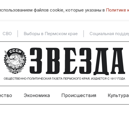
использованием файлов cookie, которые указаны в
Политике 
СВО
Выборы в Пермском крае
Социальная подд
ество
Экономика
Происшествия
Культура