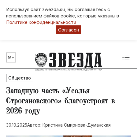
Используя сайт zwezda.su, Вы соглашаетесь с
использованием файлов cookie, которые указаны в
Политике конфиденциальности
Согласен
16+
Главные темы
80 лет Победы
Общество
Молодежная столица РФ
СВО
Западную часть «Усолья
Выборы в Пермском крае
Строгановского» благоустроят в
Социальная поддержка
2026 году
Инфраструктура
Благоустройство
30.10.2025
Автор: Кристина Смирнова-Думанская