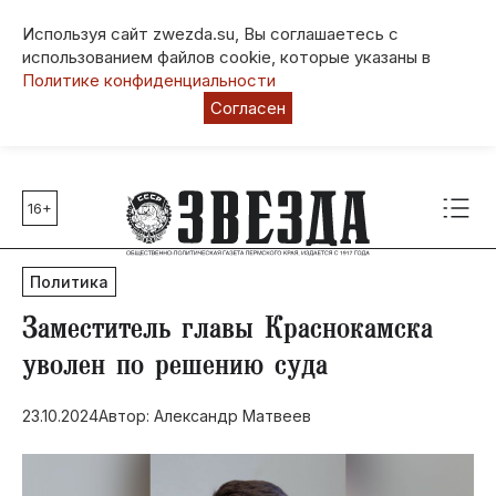
Используя сайт zwezda.su, Вы соглашаетесь с
использованием файлов cookie, которые указаны в
Политике конфиденциальности
Согласен
16+
Главные темы
80 лет Победы
Политика
Молодежная столица РФ
СВО
Заместитель главы Краснокамска
Выборы в Пермском крае
уволен по решению суда
Социальная поддержка
23.10.2024
Автор: Александр Матвеев
Инфраструктура
Благоустройство