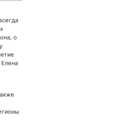
всегда
х
она, о
у
летие
 Елена
также
м
егионы