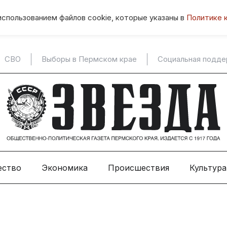
использованием файлов cookie, которые указаны в
Политике 
СВО
Выборы в Пермском крае
Социальная подд
ество
Экономика
Происшествия
Культура