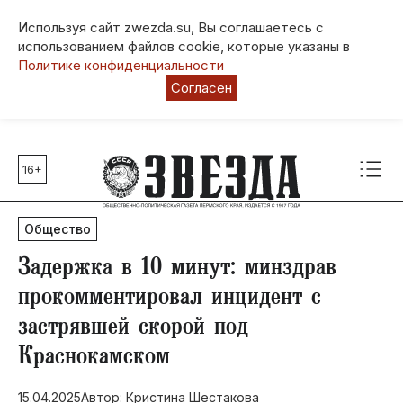
Используя сайт zwezda.su, Вы соглашаетесь с
использованием файлов cookie, которые указаны в
Политике конфиденциальности
Согласен
16+
Главные темы
80 лет Победы
Общество
Молодежная столица РФ
СВО
​Задержка в 10 минут: минздрав
Выборы в Пермском крае
прокомментировал инцидент с
Социальная поддержка
застрявшей скорой под
Инфраструктура
Краснокамском
Благоустройство
15.04.2025
Автор: Кристина Шестакова