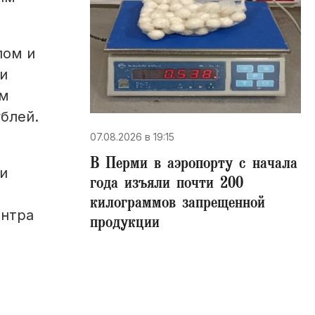
лом и
и
ым
ублей.
07.08.2026 в 19:15
В Перми в аэропорту с начала
и
года изъяли почти 200
килограммов запрещенной
ентра
продукции