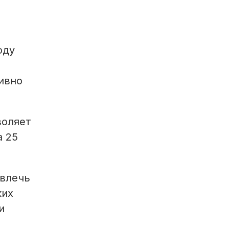
оду
ивно
воляет
а 25
ивлечь
ких
и