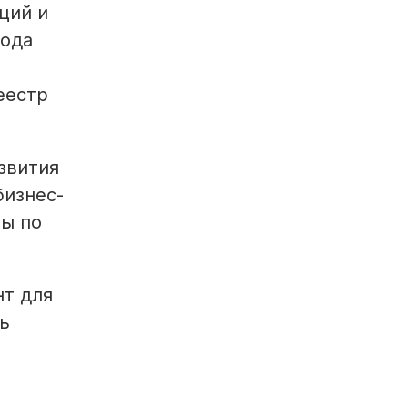
ций и
года
еестр
звития
бизнес-
ты по
нт для
ь