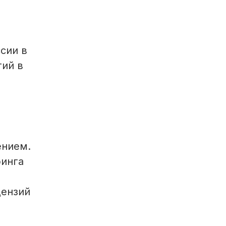
сии в
гий в
ением.
ринга
цензий