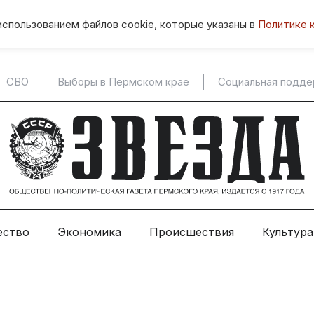
использованием файлов cookie, которые указаны в
Политике 
СВО
Выборы в Пермском крае
Социальная подд
ество
Экономика
Происшествия
Культура