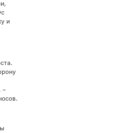
и,
ус
ку и
ста.
орону
 –
носов.
ты