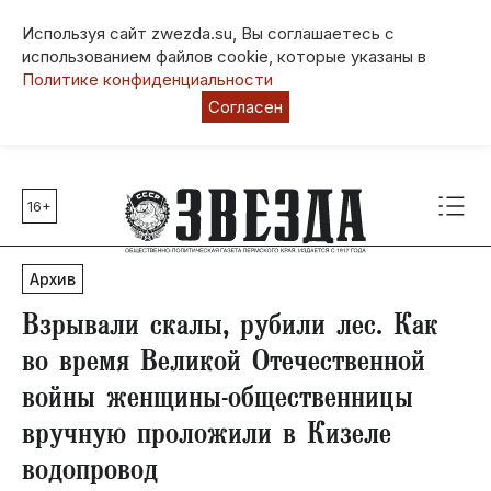
Используя сайт zwezda.su, Вы соглашаетесь с
использованием файлов cookie, которые указаны в
Политике конфиденциальности
Согласен
16+
Главные темы
80 лет Победы
Архив
Молодежная столица РФ
СВО
Взрывали скалы, рубили лес. Как
Выборы в Пермском крае
во время Великой Отечественной
Социальная поддержка
войны женщины-общественницы
Инфраструктура
вручную проложили в Кизеле
Благоустройство
водопровод