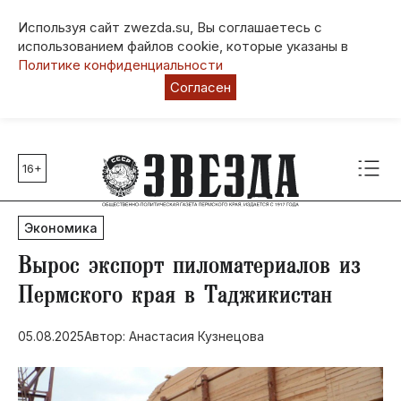
Используя сайт zwezda.su, Вы соглашаетесь с
использованием файлов cookie, которые указаны в
Политике конфиденциальности
Согласен
16+
Главные темы
80 лет Победы
Экономика
Молодежная столица РФ
СВО
Вырос экспорт пиломатериалов из
Выборы в Пермском крае
Пермского края в Таджикистан
Социальная поддержка
05.08.2025
Автор: Анастасия Кузнецова
Инфраструктура
Благоустройство