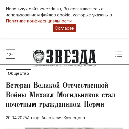
Используя сайт zwezda.su, Вы соглашаетесь с
использованием файлов cookie, которые указаны в
Политике конфиденциальности
Согласен
16+
Главные темы
80 лет Победы
Общество
Молодежная столица РФ
СВО
​Ветеран Великой Отечественной
Выборы в Пермском крае
Войны Михаил Могильников стал
Социальная поддержка
почетным гражданином Перми
Инфраструктура
Благоустройство
29.04.2025
Автор: Анастасия Кузнецова