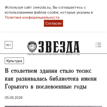
Используя сайт zwezda.su, Вы соглашаетесь с
использованием файлов cookie, которые указаны в
Политике конфиденциальности
Согласен
16+
Главные темы
80 лет Победы
Культура
Молодежная столица РФ
СВО
В столетнем здании стало тесно:
Выборы в Пермском крае
как развивалась библиотека имени
Социальная поддержка
Горького в послевоенные годы
Инфраструктура
Благоустройство
05.06.2026