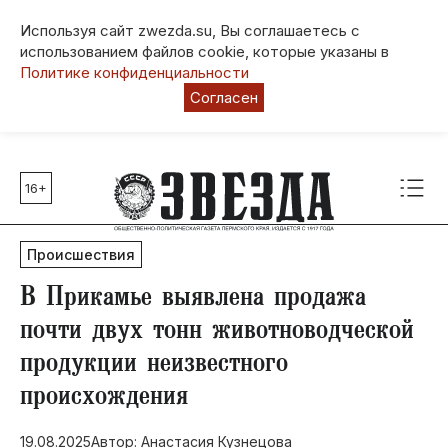
Используя сайт zwezda.su, Вы соглашаетесь с
использованием файлов cookie, которые указаны в
Политике конфиденциальности
Согласен
16+
Главные темы
80 лет Победы
Происшествия
Молодежная столица РФ
СВО
​В Прикамье выявлена продажа
Выборы в Пермском крае
почти двух тонн животноводческой
Социальная поддержка
продукции неизвестного
Инфраструктура
происхождения
Благоустройство
19.08.2025
Автор: Анастасия Кузнецова