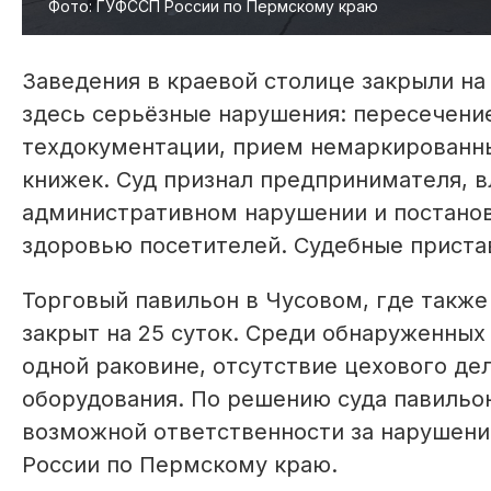
Фото: ГУФССП России по Пермскому краю
Заведения в краевой столице закрыли на
здесь серьёзные нарушения: пересечение
техдокументации, прием немаркированны
книжек. Суд признал предпринимателя, 
административном нарушении и постанов
здоровью посетителей. Судебные пристав
Торговый павильон в Чусовом, где такж
закрыт на 25 суток. Среди обнаруженных
одной раковине, отсутствие цехового де
оборудования. По решению суда павильо
возможной ответственности за нарушени
России по Пермскому краю.