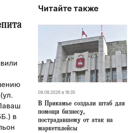
Читайте также
епита
овили
шению
08.08.2026 в 18:35
(ул.
В Прикамье создали штаб для
«Лаваш
помощи бизнесу,
Б.) в
пострадавшему от атак на
льон
маркетплейсы