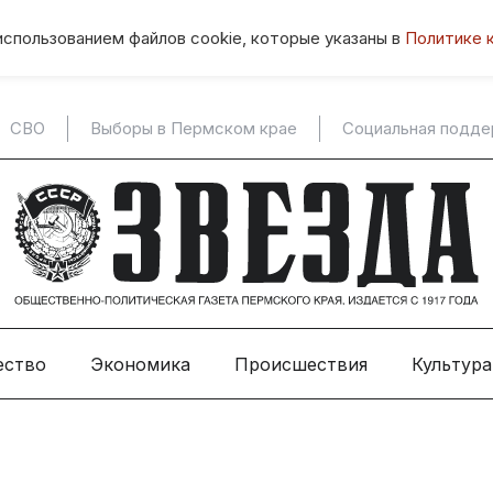
использованием файлов cookie, которые указаны в
Политике 
СВО
Выборы в Пермском крае
Социальная подд
ество
Экономика
Происшествия
Культура