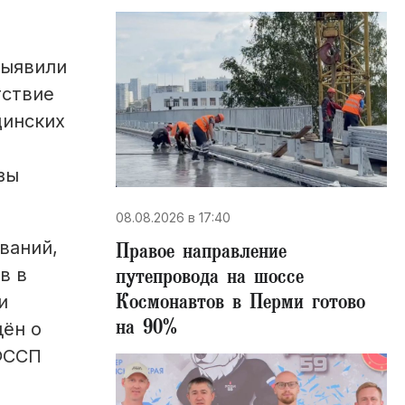
выявили
тствие
цинских
зы
08.08.2026 в 17:40
ваний,
Правое направление
путепровода на шоссе
в в
Космонавтов в Перми готово
и
на 90%
дён о
ФССП