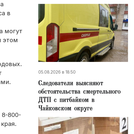
га
са в
а могут
и этом
одовых.
05.08.2026 в 18:50
т
ыми.
Следователи выясняют
обстоятельства смертельного
ДТП с питбайком в
Чайковском округе
 8-800-
 края.