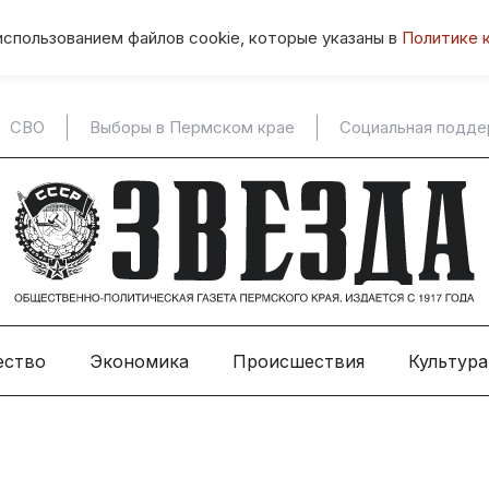
использованием файлов cookie, которые указаны в
Политике 
СВО
Выборы в Пермском крае
Социальная подд
ество
Экономика
Происшествия
Культура