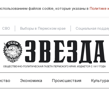
использованием файлов cookie, которые указаны в
Политике 
СВО
Выборы в Пермском крае
Социальная подд
ество
Экономика
Происшествия
Культура