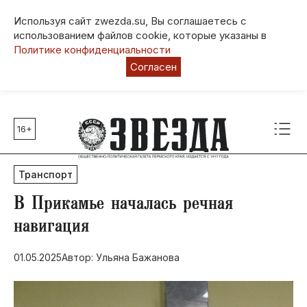
Используя сайт zwezda.su, Вы соглашаетесь с
использованием файлов cookie, которые указаны в
Политике конфиденциальности
Согласен
16+
Главные темы
80 лет Победы
Транспорт
Молодежная столица РФ
СВО
В Прикамье началась речная
Выборы в Пермском крае
навигация
Социальная поддержка
01.05.2025
Автор: Ульяна Бажанова
Инфраструктура
Благоустройство