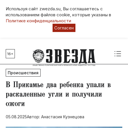
Используя сайт zwezda.su, Вы соглашаетесь с
использованием файлов cookie, которые указаны в
Политике конфиденциальности
Согласен
16+
Главные темы
80 лет Победы
Происшествия
Молодежная столица РФ
СВО
​В Прикамье два ребенка упали в
Выборы в Пермском крае
раскаленные угли и получили
Социальная поддержка
ожоги
Инфраструктура
Благоустройство
05.08.2025
Автор: Анастасия Кузнецова