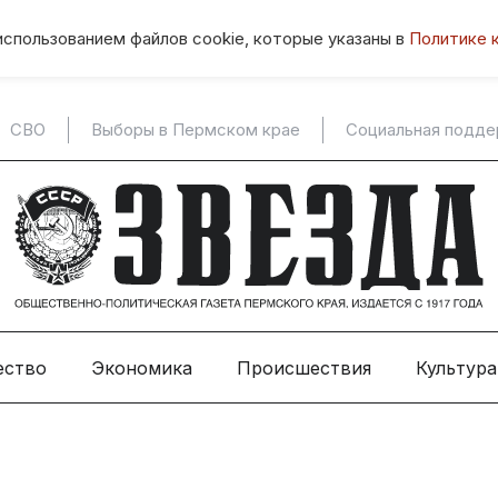
использованием файлов cookie, которые указаны в
Политике 
СВО
Выборы в Пермском крае
Социальная подд
ество
Экономика
Происшествия
Культура