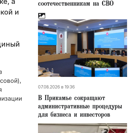
е, а
соотечественникам на СВО
кой и
диный
з
совой),
07.08.2026 в 19:36
я
В Прикамье сокращают
низации
административные процедуры
для бизнеса и инвесторов