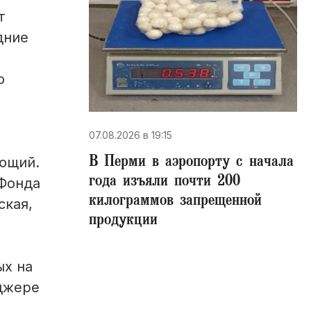
т
дние
ю
07.08.2026 в 19:15
В Перми в аэропорту с начала
ющий.
года изъяли почти 200
 Фонда
килограммов запрещенной
ская,
продукции
ых на
нджере