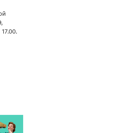
ой
,
17.00.