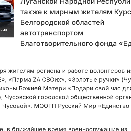
Луганской Народной Республик
также к мирным жителям Курс
Белгородской областей
жки»
автотранспортом
Благотворительного фонда «Е
ря жителям региона и работе волонтеров и
 «Парма ZA СВОих», «Золотые ручки» (Чу
 иконы Божией Матери «Подари свой час дл
), Чусовской городской общественной орга
а Чусовой», МООГП Русский Мир «Единство
е, в ближайшее время военнослужащие из