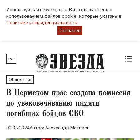
Используя сайт zwezda.su, Вы соглашаетесь с
использованием файлов cookie, которые указаны в
Политике конфиденциальности
Согласен
16+
Главные темы
80 лет Победы
Общество
Молодежная столица РФ
СВО
В Пермском крае создана комиссия
Выборы в Пермском крае
по увековечиванию памяти
Социальная поддержка
погибших бойцов СВО
Инфраструктура
Благоустройство
02.08.2024
Автор: Александр Матвеев