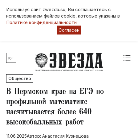
Используя сайт zwezda.su, Вы соглашаетесь с
использованием файлов cookie, которые указаны в
Политике конфиденциальности
Согласен
16+
Главные темы
80 лет Победы
Общество
Молодежная столица РФ
СВО
​В Пермском крае на ЕГЭ по
Выборы в Пермском крае
профильной математике
Социальная поддержка
насчитывается более 640
Инфраструктура
высокобалльных работ
Благоустройство
11.06.2025
Автор: Анастасия Кузнецова