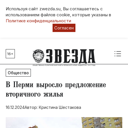
Используя сайт zwezda.su, Вы соглашаетесь с
использованием файлов cookie, которые указаны в
Политике конфиденциальности
Согласен
16+
Главные темы
80 лет Победы
Общество
Молодежная столица РФ
СВО
​В Перми выросло предложение
Выборы в Пермском крае
вторичного жилья
Социальная поддержка
16.12.2024
Автор: Кристина Шестакова
Инфраструктура
Благоустройство