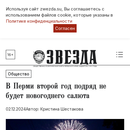
Используя сайт zwezda.su, Вы соглашаетесь с
использованием файлов cookie, которые указаны в
Политике конфиденциальности
Согласен
16+
Главные темы
80 лет Победы
Общество
Молодежная столица РФ
СВО
​В Перми второй год подряд не
Выборы в Пермском крае
будет новогоднего салюта
Социальная поддержка
02.12.2024
Автор: Кристина Шестакова
Инфраструктура
Благоустройство