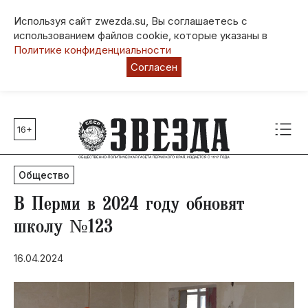
Используя сайт zwezda.su, Вы соглашаетесь с
использованием файлов cookie, которые указаны в
Политике конфиденциальности
Согласен
16+
Главные темы
80 лет Победы
Общество
Молодежная столица РФ
СВО
В Перми в 2024 году обновят
Выборы в Пермском крае
школу №123
Социальная поддержка
16.04.2024
Инфраструктура
Благоустройство