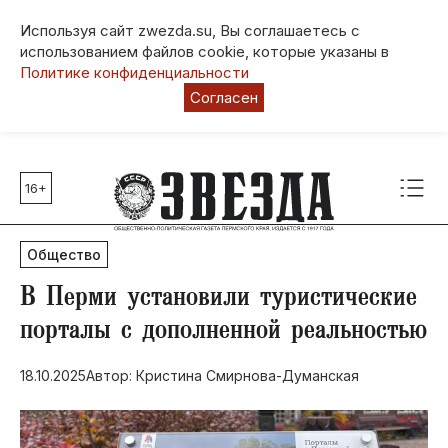
Используя сайт zwezda.su, Вы соглашаетесь с
использованием файлов cookie, которые указаны в
Политике конфиденциальности
Согласен
16+
Главные темы
80 лет Победы
Общество
Молодежная столица РФ
СВО
В Перми установили туристические
Выборы в Пермском крае
порталы с дополненной реальностью
Социальная поддержка
18.10.2025
Автор: Кристина Смирнова-Думанская
Инфраструктура
Благоустройство