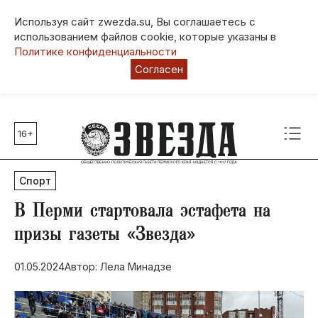
Используя сайт zwezda.su, Вы соглашаетесь с
использованием файлов cookie, которые указаны в
Политике конфиденциальности
Согласен
16+
Главные темы
80 лет Победы
Спорт
Молодежная столица РФ
СВО
В Перми стартовала эстафета на
Выборы в Пермском крае
призы газеты «Звезда»
Социальная поддержка
01.05.2024
Автор: Лела Минадзе
Инфраструктура
Благоустройство