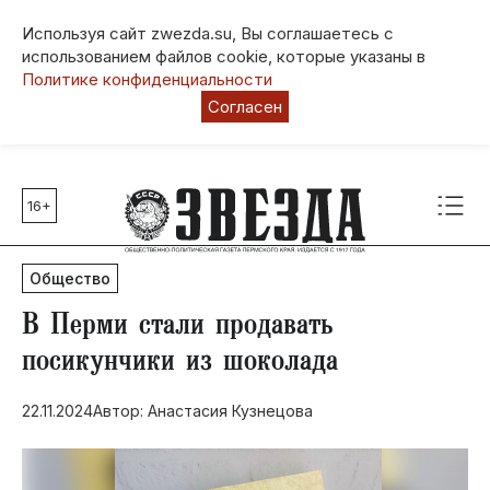
Используя сайт zwezda.su, Вы соглашаетесь с
использованием файлов cookie, которые указаны в
Политике конфиденциальности
Согласен
16+
Главные темы
80 лет Победы
Общество
Молодежная столица РФ
СВО
​В Перми стали продавать
Выборы в Пермском крае
посикунчики из шоколада
Социальная поддержка
22.11.2024
Автор: Анастасия Кузнецова
Инфраструктура
Благоустройство