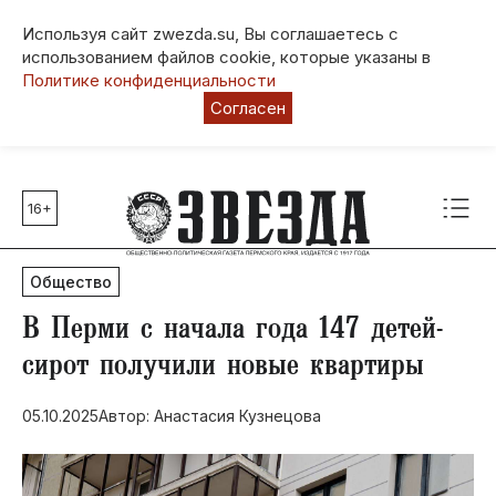
Используя сайт zwezda.su, Вы соглашаетесь с
использованием файлов cookie, которые указаны в
Политике конфиденциальности
Согласен
16+
Главные темы
80 лет Победы
Общество
Молодежная столица РФ
СВО
​В Перми с начала года 147 детей-
Выборы в Пермском крае
сирот получили новые квартиры
Социальная поддержка
05.10.2025
Автор: Анастасия Кузнецова
Инфраструктура
Благоустройство