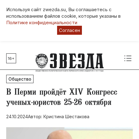
Используя сайт zwezda.su, Вы соглашаетесь с
использованием файлов cookie, которые указаны в
Политике конфиденциальности
Согласен
16+
Главные темы
80 лет Победы
Общество
Молодежная столица РФ
СВО
​В Перми пройдёт XIV Конгресс
Выборы в Пермском крае
ученых-юристов 25-26 октября
Социальная поддержка
24.10.2024
Автор: Кристина Шестакова
Инфраструктура
Благоустройство