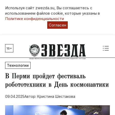
Используя сайт zwezda.su, Вы соглашаетесь с
использованием файлов cookie, которые указаны в
Политике конфиденциальности
Согласен
16+
Главные темы
80 лет Победы
Технологии
Молодежная столица РФ
СВО
​В Перми пройдет фестиваль
Выборы в Пермском крае
робототехники в День космонавтики
Социальная поддержка
09.04.2025
Автор: Кристина Шестакова
Инфраструктура
Благоустройство