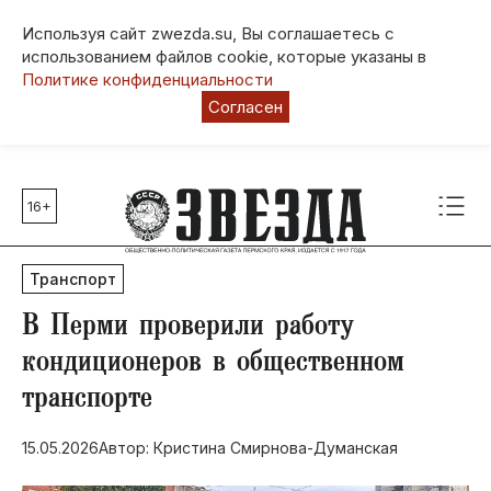
Используя сайт zwezda.su, Вы соглашаетесь с
использованием файлов cookie, которые указаны в
Политике конфиденциальности
Согласен
16+
Главные темы
80 лет Победы
Транспорт
Молодежная столица РФ
СВО
В Перми проверили работу
Выборы в Пермском крае
кондиционеров в общественном
Социальная поддержка
транспорте
Инфраструктура
Благоустройство
15.05.2026
Автор: Кристина Смирнова-Думанская