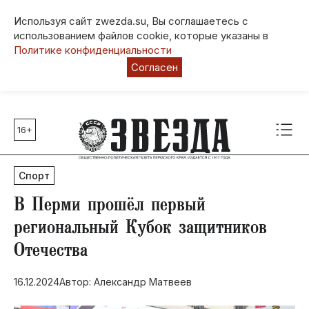
Используя сайт zwezda.su, Вы соглашаетесь с
использованием файлов cookie, которые указаны в
Политике конфиденциальности
Согласен
16+
Главные темы
80 лет Победы
Спорт
Молодежная столица РФ
СВО
В Перми прошёл первый
Выборы в Пермском крае
региональный Кубок защитников
Социальная поддержка
Отечества
Инфраструктура
Благоустройство
16.12.2024
Автор: Александр Матвеев