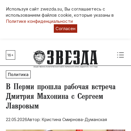
Используя сайт zwezda.su, Вы соглашаетесь с
использованием файлов cookie, которые указаны в
Политике конфиденциальности
Согласен
16+
Главные темы
80 лет Победы
Политика
Молодежная столица РФ
СВО
В Перми прошла рабочая встреча
Выборы в Пермском крае
Дмитрия Махонина с Сергеем
Социальная поддержка
Лавровым
Инфраструктура
Благоустройство
22.05.2026
Автор: Кристина Смирнова-Думанская