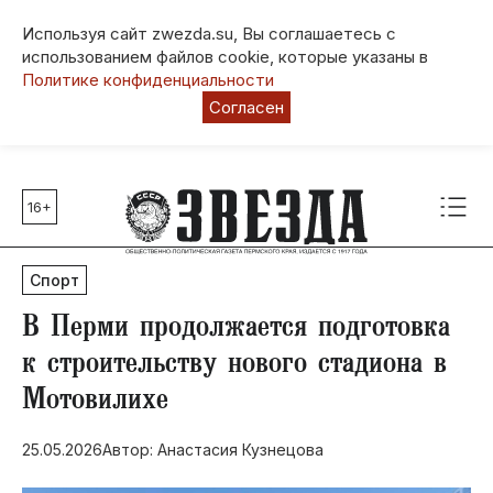
Используя сайт zwezda.su, Вы соглашаетесь с
использованием файлов cookie, которые указаны в
Политике конфиденциальности
Согласен
16+
Главные темы
80 лет Победы
Спорт
Молодежная столица РФ
СВО
​В Перми продолжается подготовка
Выборы в Пермском крае
к строительству нового стадиона в
Социальная поддержка
Мотовилихе
Инфраструктура
Благоустройство
25.05.2026
Автор: Анастасия Кузнецова