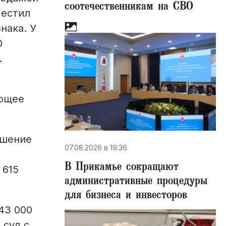
соотечественникам на СВО
местил
нака. У
0
.
ающее
ушение
07.08.2026 в 19:36
В Прикамье сокращают
 615
административные процедуры
для бизнеса и инвесторов
43 000
 суд с