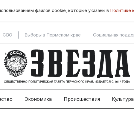
использованием файлов cookie, которые указаны в
Политике 
СВО
Выборы в Пермском крае
Социальная подд
ество
Экономика
Происшествия
Культура