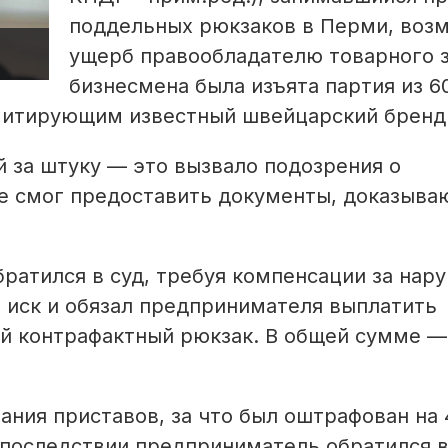
поддельных рюкзаков в Перми, воз
ущерб правообладателю товарного з
бизнесмена была изъята партия из 6
имитирующим известный швейцарский бренд
й за штуку — это вызвало подозрения о
е смог предоставить документы, доказыв
ратился в суд, требуя компенсации за нар
л иск и обязал предпринимателя выплатить
ый контрафактный рюкзак. В общей сумме —
ния приставов, за что был оштрафован на 
Впоследствии предприниматель обратился в