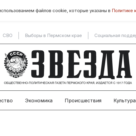
использованием файлов cookie, которые указаны в
Политике 
СВО
Выборы в Пермском крае
Социальная подд
ество
Экономика
Происшествия
Культура