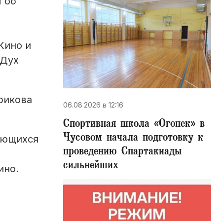
 об
Кино и
«Дух
рикова
06.08.2026 в 12:16
Спортивная школа «Огонек» в
Чусовом начала подготовку к
ующихся
проведению Спартакиады
сильнейших
ино.