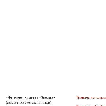
«Интернет – газета «Звезда»
Правила использ
(доменное имя zwezda.su)),