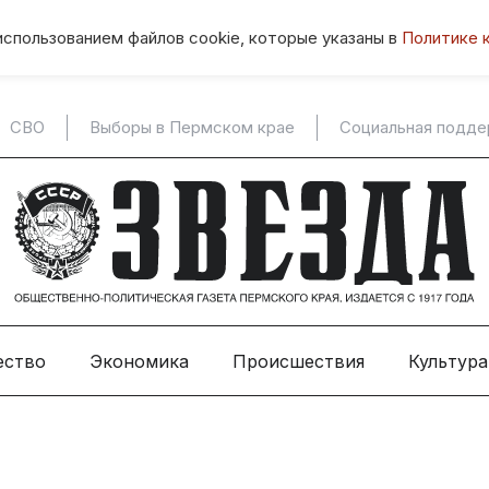
использованием файлов cookie, которые указаны в
Политике 
СВО
Выборы в Пермском крае
Социальная подд
ество
Экономика
Происшествия
Культура