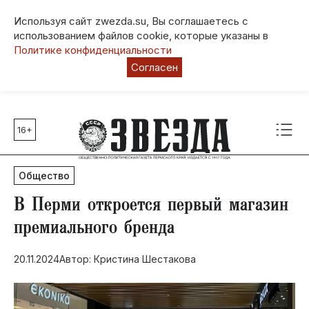
Используя сайт zwezda.su, Вы соглашаетесь с
использованием файлов cookie, которые указаны в
Политике конфиденциальности
Согласен
16+
Главные темы
80 лет Победы
Общество
Молодежная столица РФ
СВО
​В Перми откроется первый магазин
Выборы в Пермском крае
премиального бренда
Социальная поддержка
20.11.2024
Автор: Кристина Шестакова
Инфраструктура
Благоустройство