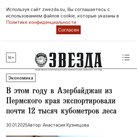
Используя сайт zwezda.su, Вы соглашаетесь с
использованием файлов cookie, которые указаны в
Политике конфиденциальности
Согласен
16+
Главные темы
80 лет Победы
Экономика
Молодежная столица РФ
СВО
В этом году в Азербайджан из
Выборы в Пермском крае
Пермского края экспортировали
Социальная поддержка
почти 12 тысяч кубометров леса
Инфраструктура
Благоустройство
30.01.2025
Автор: Анастасия Кузнецова