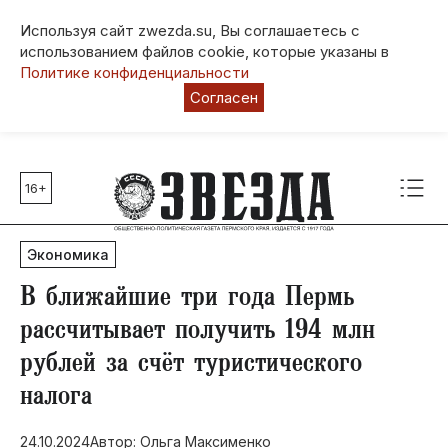
Используя сайт zwezda.su, Вы соглашаетесь с
использованием файлов cookie, которые указаны в
Политике конфиденциальности
Согласен
16+
Главные темы
80 лет Победы
Экономика
Молодежная столица РФ
СВО
В ближайшие три года Пермь
Выборы в Пермском крае
рассчитывает получить 194 млн
Социальная поддержка
рублей за счёт туристического
Инфраструктура
налога
Благоустройство
24.10.2024
Автор: Ольга Максименко