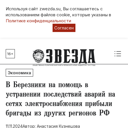
Используя сайт zwezda.su, Вы соглашаетесь с
использованием файлов cookie, которые указаны в
Политике конфиденциальности
Согласен
16+
Главные темы
80 лет Победы
Экономика
Молодежная столица РФ
СВО
В Березники на помощь в
Выборы в Пермском крае
устранении последствий аварий на
Социальная поддержка
сетях электроснабжения прибыли
Инфраструктура
бригады из других регионов РФ
Благоустройство
11.11.2024
Автор: Анастасия Кузнецова