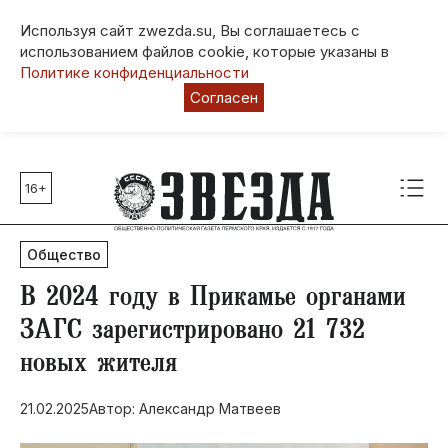
Используя сайт zwezda.su, Вы соглашаетесь с
использованием файлов cookie, которые указаны в
Политике конфиденциальности
Согласен
16+
Главные темы
80 лет Победы
Общество
Молодежная столица РФ
СВО
В 2024 году в Прикамье органами
Выборы в Пермском крае
ЗАГС зарегистрировано 21 732
Социальная поддержка
новых жителя
Инфраструктура
Благоустройство
21.02.2025
Автор: Александр Матвеев