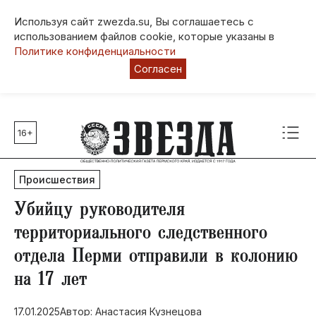
Используя сайт zwezda.su, Вы соглашаетесь с
использованием файлов cookie, которые указаны в
Политике конфиденциальности
Согласен
16+
Главные темы
80 лет Победы
Происшествия
Молодежная столица РФ
СВО
​Убийцу руководителя
Выборы в Пермском крае
территориального следственного
Социальная поддержка
отдела Перми отправили в колонию
Инфраструктура
на 17 лет
Благоустройство
17.01.2025
Автор: Анастасия Кузнецова