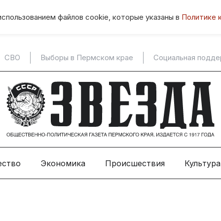
использованием файлов cookie, которые указаны в
Политике 
СВО
Выборы в Пермском крае
Социальная подд
ество
Экономика
Происшествия
Культура