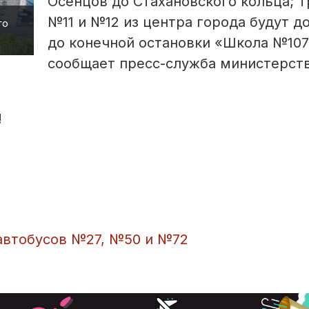
Осенцов до Стахановского кольца; 
№11 и №12 из центра города будут д
го
до конечной остановки «Школа №107
сообщает пресс-служба министерст
!
автобусов №27, №50 и №72