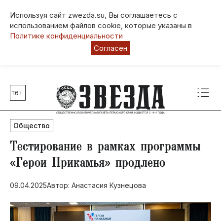
Используя сайт zwezda.su, Вы соглашаетесь с
использованием файлов cookie, которые указаны в
Политике конфиденциальности
Согласен
16+
Главные темы
80 лет Победы
Общество
Молодежная столица РФ
СВО
​Тестирование в рамках программы
Выборы в Пермском крае
«Герои Прикамья» продлено
Социальная поддержка
09.04.2025
Автор: Анастасия Кузнецова
Инфраструктура
Благоустройство