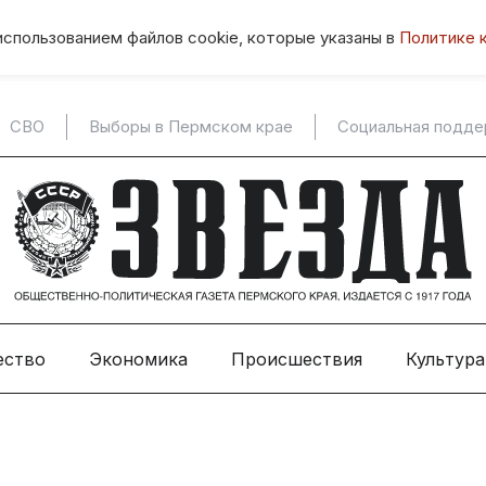
использованием файлов cookie, которые указаны в
Политике 
СВО
Выборы в Пермском крае
Социальная подд
ество
Экономика
Происшествия
Культура