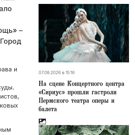
ало
у
ощь» –
«Город
рава и
07.08.2026 в 15:16
На сцене Концертного центра
суды.
«Сириус» прошли гастроли
истов,
Пермского театра оперы и
сковых
балета
жным