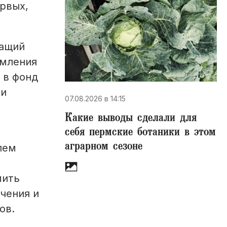
ервых,
жащий
рмления
 в фонд
 и
07.08.2026 в 14:15
Какие выводы сделали для
себя пермские ботаники в этом
аграрном сезоне
лем
мить
чения и
ов.