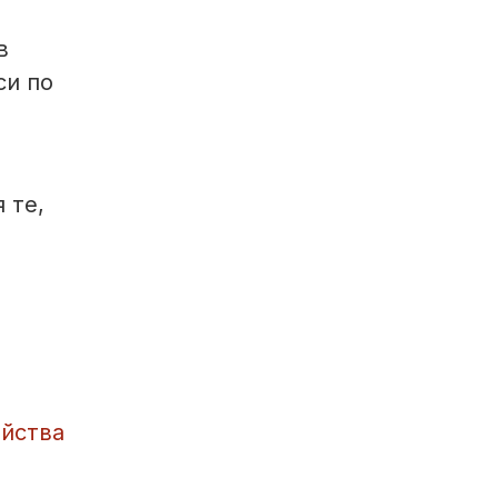
в
си по
 те,
ойства