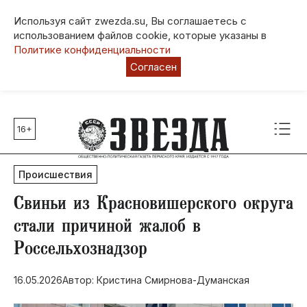
Используя сайт zwezda.su, Вы соглашаетесь с
использованием файлов cookie, которые указаны в
Политике конфиденциальности
Согласен
16+
Главные темы
80 лет Победы
Происшествия
Молодежная столица РФ
СВО
Свиньи из Красновишерского округа
Выборы в Пермском крае
стали причиной жалоб в
Социальная поддержка
Россельхознадзор
Инфраструктура
Благоустройство
16.05.2026
Автор: Кристина Смирнова-Думанская