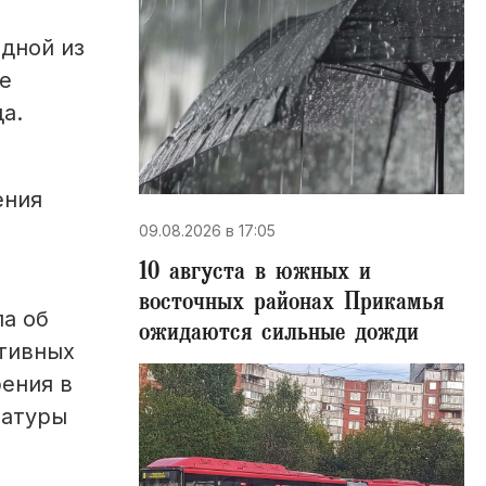
дной из
не
а.
ения
09.08.2026 в 17:05
10 августа в южных и
восточных районах Прикамья
ла об
ожидаются сильные дожди
тивных
ения в
ратуры