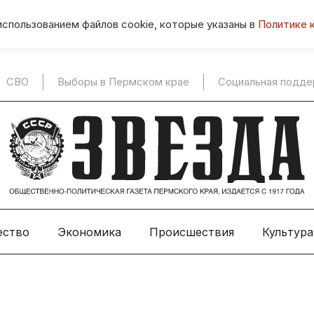
использованием файлов cookie, которые указаны в
Политике 
СВО
Выборы в Пермском крае
Социальная подд
ество
Экономика
Происшествия
Культура